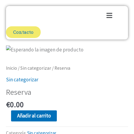
Ir
Menú
al
contenido
Contacto
Reserva
cantidad
Inicio
/
Sin categorizar
/ Reserva
Sin categorizar
Reserva
€
0.00
Añadir al carrito
Categoría:
Sin categorizar