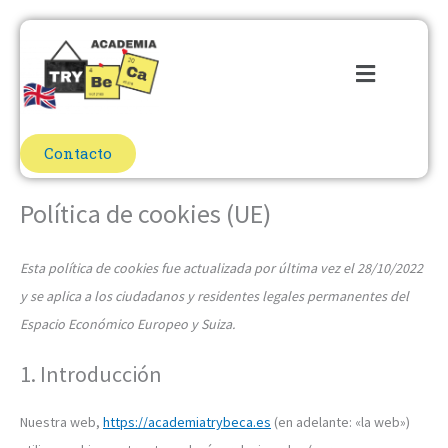
Ir
Consent
Consent
Consent
Consent
Consent
Consent
Consent
Consent
Consent
Consent
Consent
Consent
Consent
Consent
Consent
Consent
Consent
Estadístic
Marketing
al
to
to
to
to
to
to
to
to
to
to
to
to
to
to
to
to
to
Menú
contenido
service
service
service
service
service
service
service
service
service
service
service
service
service
service
service
service
service
php
join.chat
elementor
woocommerc
google-
stripe
wpforms
amelia
wordpress
google-
google-
paypal
facebook
twitter
whatsapp
instagram
varios
analytics
fonts
maps
Contacto
Política de cookies (UE)
Esta política de cookies fue actualizada por última vez el 28/10/2022
y se aplica a los ciudadanos y residentes legales permanentes del
Espacio Económico Europeo y Suiza.
1. Introducción
Nuestra web,
https://academiatrybeca.es
(en adelante: «la web»)