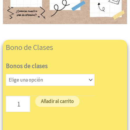
Bono de Clases
Bono
Bonos de clases
de
Clases
cantidad
Añadir al carrito