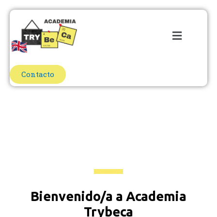
Ir
al
Menú
contenido
Contacto
Bienvenido/a a Academia
Trybeca