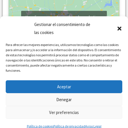
Haz clic para aceptar cookies de marketing y
permitir este contenido
Gestionar el consentimiento de
las cookies
Para ofrecer las mejores experiencias, utilizamos tecnologías como las cookies
para almacenar y/o acceder a la información del dispositivo. El consentimiento
de estas tecnologías nos permitirá procesar datos como el comportamiento de
navegación o las identificaciones únicas en este sitio. No consentir o retirar el
consentimiento, puede afectar negativamente a ciertas características y
funciones.
Aceptar
Política de Cookies
Términos y condiciones
Denegar
Política de privacidad
Aviso Legal
Ver preferencias
Copyright © 2022 Academia Trybeca | Powered by
Mano
Estudio
Política de cookies
Política de privacidad
Aviso Legal